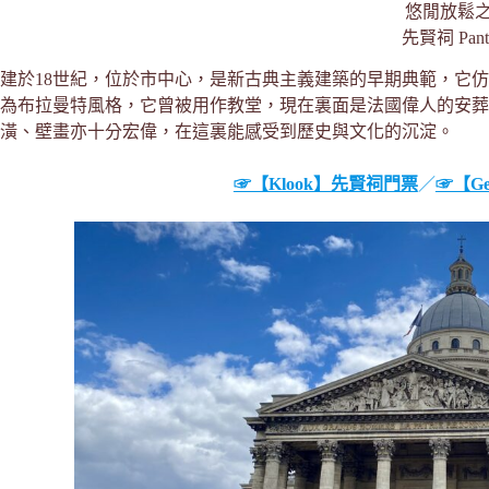
悠閒放鬆之
先賢祠 Pant
建於18世紀，位於市中心，是新古典主義建築的早期典範，它仿建
為布拉曼特風格，它曾被用作教堂，現在裏面是法國偉人的安葬
潢、壁畫亦十分宏偉，在這裏能感受到歷史與文化的沉淀。
☞【Klook】先賢祠門票
／
☞【Ge