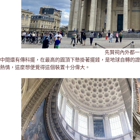
先賢祠內外都一
中間還有傳科擺，在最高的圓頂下懸掛著擺錘，是地球自轉的證
熱情，這麼想便覺得這個裝置十分偉大。