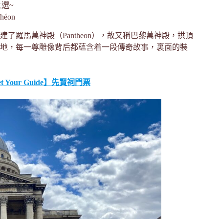
選~
héon
了羅馬萬神殿（Pantheon），故又稱巴黎萬神殿，拱頂
地，每一尊雕像背后都蘊含着一段傳奇故事，裏面的裝
t Your Guide】先賢祠門票