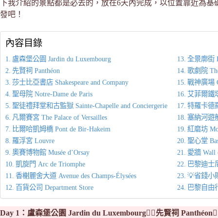
下我介紹的景點都是必去的，放在6天內完成，以位置靠近為基
發吧！
內容目錄
盧森堡公園 Jardin du Luxembourg
全景廓街 Pas
先賢祠 Panthéon
歌劇院 The P
莎士比亞書店 Shakespeare and Company
戰神廣場 Ch
聖母院 Notre-Dame de Paris
艾菲爾鐵塔 E
聖徒禮拜堂和古監獄 Sainte-Chapelle and Conciergerie
特羅卡德羅廣場
凡爾賽宮 The Palace of Versailles
塞納河遊船 Se
比爾哈凱姆橋 Pont de Bir-Hakeim
紅磨坊 Mou
羅浮宮 Louvre
聖心堂 Basil
奧賽博物館 Musée d’Orsay
愛牆 Wall 
凱旋門 Arc de Triomphe
巴黎迪士尼 Pa
香榭麗舍大道 Avenue des Champs-Élysées
💡省錢
百貨公司 Department Store
巴黎自由
Day 1：盧森堡公園 Jardin du Luxembourg👉🏻先賢祠 Panthéon