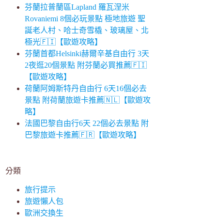
芬蘭拉普蘭區Lapland 羅瓦涅米
Rovaniemi 8個必玩景點 極地旅遊 聖
誕老人村、哈士奇雪橇、玻璃屋、北
極光🇫🇮【歐遊攻略】
芬蘭首都Helsinki赫爾辛基自由行 3天
2夜逛20個景點 附芬蘭必買推薦🇫🇮
【歐遊攻略】
荷蘭阿姆斯特丹自由行 6天16個必去
景點 附荷蘭旅遊卡推薦🇳🇱【歐遊攻
略】
法國巴黎自由行6天 22個必去景點 附
巴黎旅遊卡推薦🇫🇷【歐遊攻略】
分類
旅行提示
旅遊懶人包
歐洲交換生