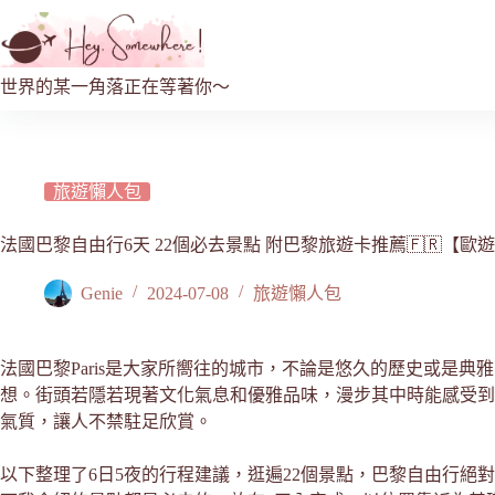
世界的某一角落正在等著你～
旅遊懶人包
法國巴黎自由行6天 22個必去景點 附巴黎旅遊卡推薦🇫🇷【歐
Genie
2024-07-08
旅遊懶人包
法國巴黎Paris是大家所嚮往的城市，不論是悠久的歷史或是
想。街頭若隱若現著文化氣息和優雅品味，漫步其中時能感受到這
氣質，讓人不禁駐足欣賞。
以下整理了6日5夜的行程建議，逛遍22個景點，巴黎自由行絕