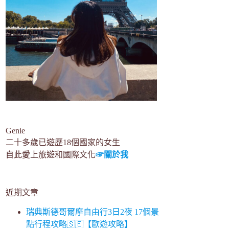
Genie
二十多歲已遊歷18個國家的女生
自此愛上旅遊和國際文化
☞關於我
近期文章
瑞典斯德哥爾摩自由行3日2夜 17個景
點行程攻略🇸🇪【歐遊攻略】